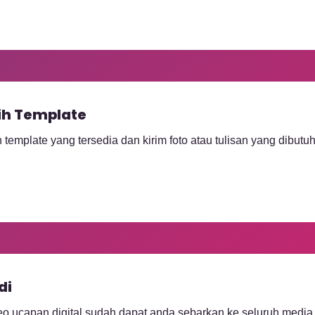
lih Template
h template yang tersedia dan kirim foto atau tulisan yang dibutu
di
eo ucapan digital sudah dapat anda sebarkan ke seluruh media