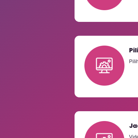
Pi
Pili
Ja
Vid