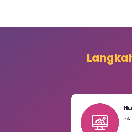
Langkah
Hu
Sil