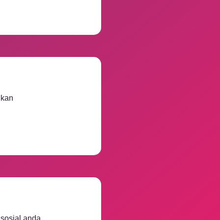
hkan
 sosial anda