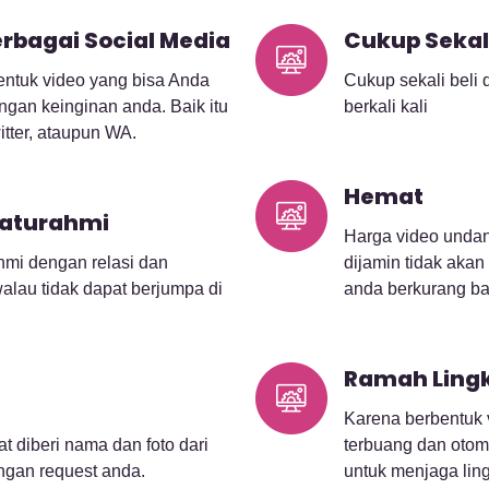
erbagai Social Media
Cukup Sekali
ntuk video yang bisa Anda
Cukup sekali beli
ngan keinginan anda. Baik itu
berkali kali
itter, ataupun WA.
Hemat
laturahmi
Harga video undan
ahmi dengan relasi dan
dijamin tidak aka
alau tidak dapat berjumpa di
anda berkurang ba
Ramah Ling
Karena berbentuk v
t diberi nama dan foto dari
terbuang dan otoma
ngan request anda.
untuk menjaga lin